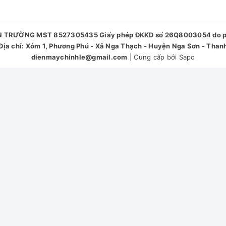
N TRƯỜNG MST 8527305435 Giấy phép ĐKKD số 26Q8003054 do phò
ịa chỉ: Xóm 1, Phương Phú - Xã Nga Thạch - Huyện Nga Sơn - Than
dienmaychinhle@gmail.com
|
Cung cấp bởi
Sapo