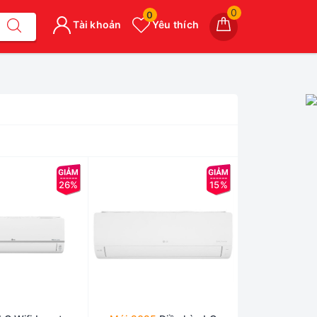
0
0
Tài khoản
Yêu thích
26%
15%