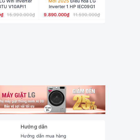
LG Wifi Inverter
Mới 2025
Điều hòa LG
BTU V10API1
Inverter 1 HP IEC09G1
0₫
15.990.000₫
9.890.000₫
11.590.000₫
Hướng dẫn
Hướng dẫn mua hàng