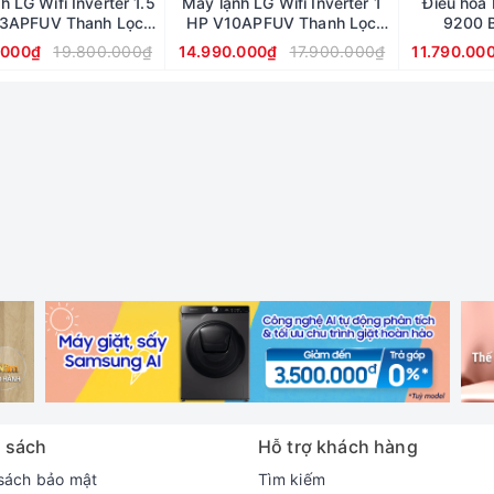
h LG Wifi Inverter 1.5
Máy lạnh LG Wifi Inverter 1
Điều hòa 
3APFUV Thanh Lọc
HP V10APFUV Thanh Lọc
9200 
Không Khí
Không Khí
.000₫
19.800.000₫
14.990.000₫
17.900.000₫
11.790.00
 sách
Hỗ trợ khách hàng
sách bảo mật
Tìm kiếm