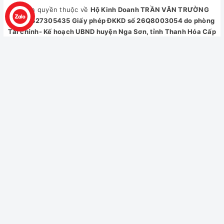
© Bản quyền thuộc về
Hộ Kinh Doanh TRẦN VĂN TRƯỜNG
-
Hệ thống Active Foam
hòa tan bột giặt tạo thành hàng triệu
MST 8527305435 Giấy phép ĐKKD số 26Q8003054 do phòng
các bọt khí nhỏ li ti để chúng thẩm thấu sâu vào từng thớ vải,
Tài chính- Kế hoạch UBND huyện Nga Sơn, tỉnh Thanh Hóa Cấp
quét sạch các vết bẩn, tránh được tình trạng chất giặt tẩy bị
ngày 06/12/2010 Địa chỉ: Xóm 1, Phương Phú - Xã Nga Thạch -
dư thừa bám vào quần áo sau khi giặt.
Huyện Nga Sơn - Thanh Hoá. ✆ Hotline: 0812208122 ✉ Email:
dienmaychinhle@gmail.com
Cung cấp bởi
Sapo
*Hình ảnh chỉ mang tính chất minh họa
-
Công nghệ giặt nước nóng StainMaster+
duy trì nhiệt độ
nước nóng từ 40°C đến 90°C giúp
diệt đến 99.99% vi khuẩn,
loại bỏ 99.9% các tác nhân gây dị ứng
, làm sạch dễ dàng