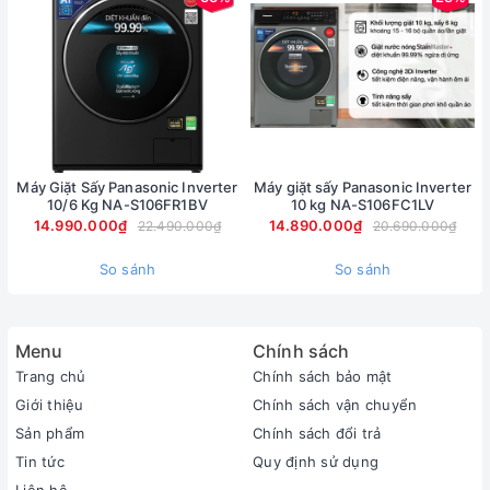
bạn bị nóng tay nếu vô tình chạm vào nắp máy khi thiết bị
đang giặt nước nóng. Vỏ
máy giặt
bằng kim loại sơn tĩnh điện
hạn chế rỉ sét, chống biến dạng, bảo vệ tốt các linh kiện bên
trong máy.
-
Lồng giặt bằng thép không gỉ
có độ sáng bóng cao, bền bỉ,
cấu trúc lồng giặt đảm bảo hiệu quả giặt đồ tối ưu đồng thời
giúp giảm các mảng bám, bụi bẩn, vi khuẩn tích tụ.
Máy Giặt Sấy Panasonic Inverter
Máy giặt sấy Panasonic Inverter
10/6 Kg NA-S106FR1BV
10 kg NA-S106FC1LV
14.990.000₫
14.890.000₫
22.490.000₫
20.690.000₫
So sánh
So sánh
Menu
Chính sách
Trang chủ
Chính sách bảo mật
Giới thiệu
Chính sách vận chuyển
Sản phẩm
Chính sách đổi trả
*Hình ảnh chỉ mang tính chất minh họa
Tin tức
Quy định sử dụng
Liên hệ