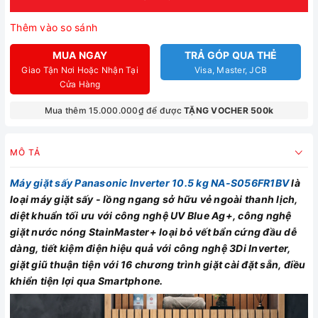
Thêm vào so sánh
MUA NGAY
TRẢ GÓP QUA THẺ
Giao Tận Nơi Hoặc Nhận Tại
Visa, Master, JCB
Cửa Hàng
Mua thêm 15.000.000₫ để được
TẶNG VOCHER 500k
MÔ TẢ
Máy giặt sấy Panasonic Inverter 10.5 kg NA-S056FR1BV
là
loại máy giặt sấy - lồng ngang sở hữu vẻ ngoài thanh lịch,
diệt khuẩn tối ưu với công nghệ UV Blue Ag+, công nghệ
giặt nước nóng StainMaster+ loại bỏ vết bẩn cứng đầu dễ
dàng, tiết kiệm điện hiệu quả với công nghệ 3Di Inverter,
giặt giũ thuận tiện với 16 chương trình giặt cài đặt sẵn, điều
khiển tiện lợi qua Smartphone.