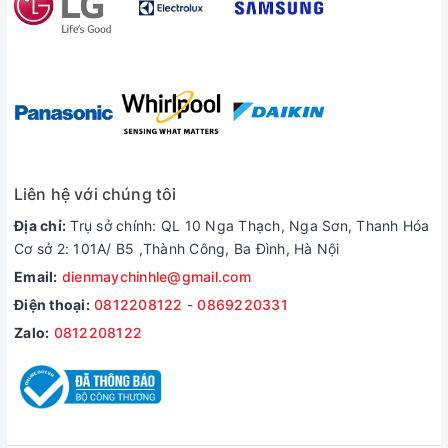
*Hình ảnh chỉ mang tính chất minh họa
Công nghệ giặt đặc biệt
-
UV Blue Ag+
là công nghệ giặt nước lạnh, sử dụng tia UV
và ion bạc Ag+ để loại bỏ 99.99% vi khuẩn, bảo vệ chất liệu
quần áo đặc biệt như vải màu, mỏng, len,...
Liên hệ với chúng tôi
Địa chỉ:
Trụ sở chính: QL 10 Nga Thạch, Nga Sơn, Thanh Hóa
Cơ sở 2: 101A/ B5 ,Thành Công, Ba Đình, Hà Nội
Email:
dienmaychinhle@gmail.com
Điện thoại:
0812208122
-
0869220331
Zalo:
0812208122
*Hình ảnh chỉ mang tính chất minh họa