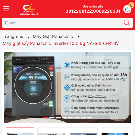
0
Gọi miễn phí
0812208122;0869220331
Trang chủ
Máy Giặt Panasonic
Máy giặt sấy Panasonic Inverter 10.5 kg NA-S056FR1BV