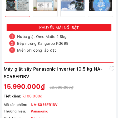
KHUYẾN MÃI NỔI BẬT
Nước giặt Omo Matic 2.8kg
Bếp nướng Kangaroo KG699
Miễn phí công lắp đặt
Máy giặt sấy Panasonic Inverter 10.5 kg NA-
S056FR1BV
15.990.000₫
23.090.000₫
Tiết kiệm:
7.100.000₫
Mã sản phẩm:
NA-S056FR1BV
Thương hiệu:
Panasonic