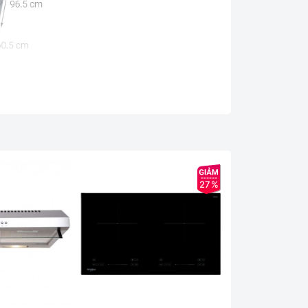
nghệ giặt tẩy thông minh giúp giặt sạch hiệu
o người mặc.
27%
 chùi thuận tiện, nhấc lật và đóng nắp êm, an
sạch, vệ sinh trong suốt thời gian dài sử dụng.