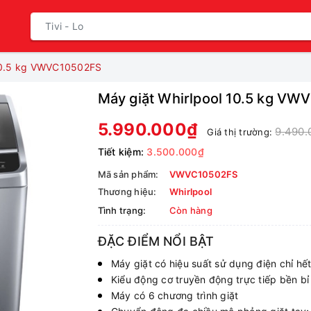
 10.5 kg VWVC10502FS
Máy giặt Whirlpool 10.5 kg V
5.990.000₫
9.490.
Giá thị trường:
Tiết kiệm:
3.500.000₫
Mã sản phẩm:
VWVC10502FS
Thương hiệu:
Whirlpool
Tình trạng:
Còn hàng
ĐẶC ĐIỂM NỔI BẬT
Máy giặt có hiệu suất sử dụng điện chỉ hế
Kiểu động cơ truyền động trực tiếp bền bỉ
Máy có 6 chương trình giặt