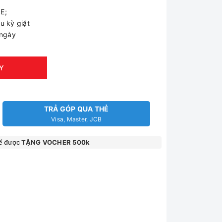
E;
u kỳ giặt
 ngày
Y
TRẢ GÓP QUA THẺ
Visa, Master, JCB
ể được
TẶNG VOCHER 500k