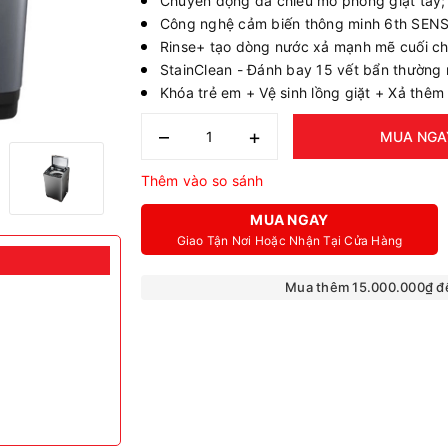
Chuyển động đa chiều mô phỏng giặt tay;
Công nghệ cảm biến thông minh 6th SENS
Rinse+ tạo dòng nước xả mạnh mẽ cuối ch
StainClean - Đánh bay 15 vết bẩn thường
Khóa trẻ em + Vệ sinh lồng giặt + Xả thêm
–
+
MUA NGA
Thêm vào so sánh
MUA NGAY
Giao Tận Nơi Hoặc Nhận Tại Cửa Hàng
Mua thêm 15.000.000₫ đ