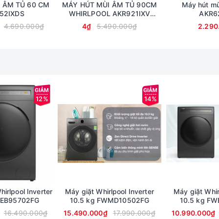
 ÂM TỦ 60 CM
MÁY HÚT MÙI ÂM TỦ 90CM
Máy hút mù
52IXDS
WHIRLPOOL AKR921IXV
AKR6
CHÍNH HÃNG
4.690.000₫
4₫
5.490.000₫
2.290
12%
14%
ình giặt
à
10.5 kg
, thích hợp cho nhu cầu giặt giũ của gia đình có
trên 7 th
ặt nhanh, Giặt vết bẩn, Quay, Xả + Quay, Đồ cotton, Đồ hỗn hợp th
irlpool Inverter
Máy giặt Whirlpool Inverter
Máy giặt Whir
WEB95702FG
10.5 kg FWMD10502FG
10.5 kg F
16.490.000₫
15.490.000₫
17.990.000₫
10.990.000₫