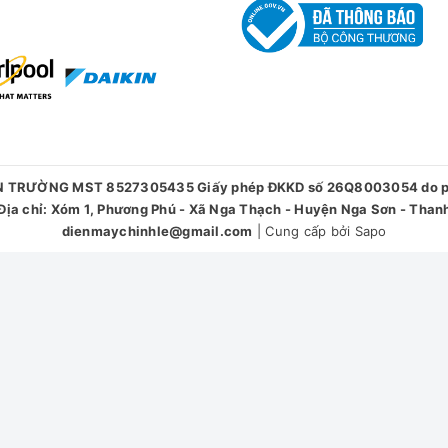
giặt
: giúp loại bỏ hoàn toàn cặn bột giặt, tránh tình trạng quần á
 chỉ trong 1 lần giặt
, khả năng giặt tẩy mạnh mẽ loại bỏ vết bẩ
N TRƯỜNG MST 8527305435 Giấy phép ĐKKD số 26Q8003054 do phò
ịa chỉ: Xóm 1, Phương Phú - Xã Nga Thạch - Huyện Nga Sơn - Than
dienmaychinhle@gmail.com
|
Cung cấp bởi
Sapo