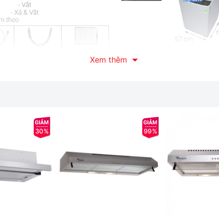
Xem thêm
dụng cho gia đình từ 7 thành viên với khối lượng giặt lớn, công 
iệm nước tối ưu, đảm bảo quần áo sạch thơm mềm mại, an toàn ch
hị,
sử dụng tiếng Việt đơn giản, dễ dùng.
30%
99%
 chắn và cách nhiệt tốt, dễ dàng quan sát bên trong lồng giặt, lau
 tốt
, hạn chế bám bẩn, dễ dàng làm sạch, giữ lồng giặt luôn sáng 