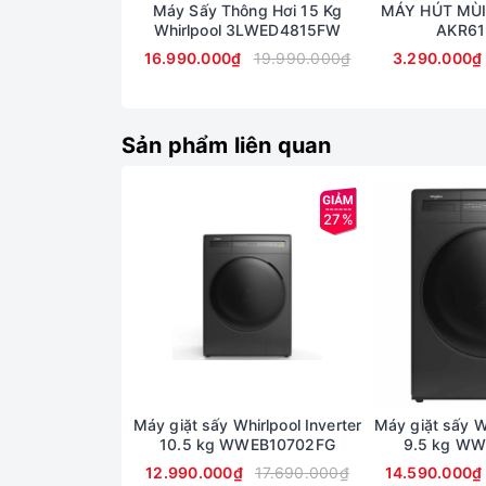
Máy Sấy Thông Hơi 15 Kg
MÁY HÚT MÙI
Whirlpool 3LWED4815FW
AKR61
16.990.000₫
19.990.000₫
3.290.000₫
Sản phẩm liên quan
27%
*Hình ảnh chỉ mang tính chất minh họa
Khối lượng giặt và chương tr
-
Máy giặt Whirlpool
với khối lượng giặt tối đa l
- Máy tích hợp
6 chương trình giặt
lựa chọn: Gi
các gia đình.
Máy giặt sấy Whirlpool Inverter
Máy giặt sấy Wh
10.5 kg WWEB10702FG
9.5 kg W
12.990.000₫
17.690.000₫
14.590.000₫