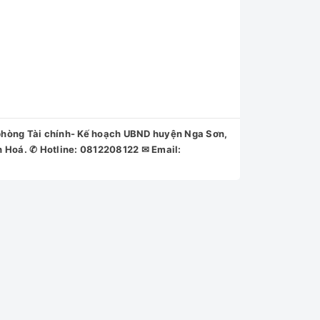
o khô cứng, loang màu sau quá trình giặt phơi.
n cứng đầu và ngăn cặn bột giặt bám trên quần
ng Tài chính- Kế hoạch UBND huyện Nga Sơn,
h Hoá. ✆ Hotline: 0812208122 ✉ Email: