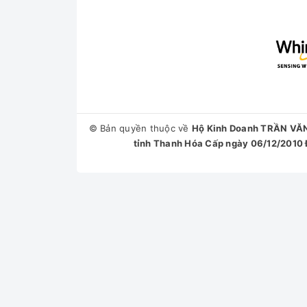
-
Rinse+ - Dòng nước xả mạnh mẽ cuối chu kỳ 
-
StainClean - Đánh bay 15 vết bẩn thường ngày
áo.
© Bản quyền thuộc về
Hộ Kinh Doanh TRẦN VĂ
tỉnh Thanh Hóa Cấp ngày 06/12/2010 Đ
*Hình ảnh chỉ mang tính chất minh họa