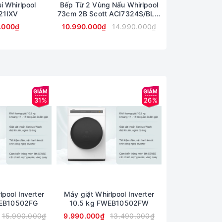
i Whirlpool
Bếp Từ 2 Vùng Nấu Whirlpool
Bếp điện từ 4 
21IXV
73cm 2B Scott ACI7324S/BLV,
ACM81
Đen
.000₫
10.990.000₫
14.990.000₫
32.990.000₫
31%
26%
ành viên
.
ích hợp với nhu cầu giặt giũ thông thường tại
lpool Inverter
Máy giặt Whirlpool Inverter
Máy Giặt Whirlp
WEB10502FG
10.5 kg FWEB10502FW
Kg FFB9
15.990.000₫
9.990.000₫
13.490.000₫
10.990.000₫