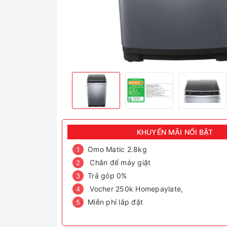
KHUYẾN MÃI NỔI BẬT
Omo Matic 2.8kg
Chân đế máy giặt
Trả góp 0%
Vocher 250k Homepaylate,
Miễn phí lắp đặt