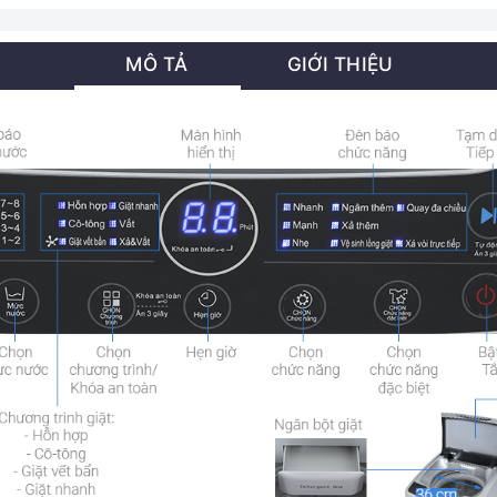
MÔ TẢ
GIỚI THIỆU