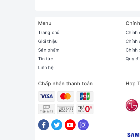
Menu
Chính
Trang chủ
Chính 
Giới thiệu
Chính 
Sản phẩm
Chính 
Tin tức
Quy đị
Liên hệ
Chấp nhận thanh toán
Hợp T
*Hình ảnh chỉ mang tính chất minh họa
Công nghệ giặt đặc biệt
- Chuyển động đa chiều
mô phỏng giặt tay
: lự
- Công nghệ
cảm biến thông minh 6th SENSE
:
đến 45%.