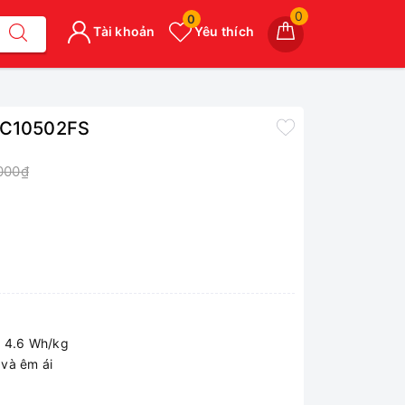
0
0
Tài khoản
Yêu thích
WVC10502FS
000₫
t 4.6 Wh/kg
 và êm ái