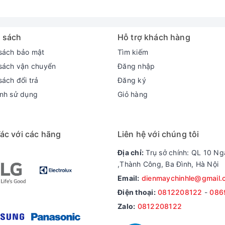
 sách
Hỗ trợ khách hàng
sách bảo mật
Tìm kiếm
sách vận chuyển
Đăng nhập
sách đổi trả
Đăng ký
nh sử dụng
Giỏ hàng
ác với các hãng
Liên hệ với chúng tôi
Địa chỉ:
Trụ sở chính: QL 10 Ng
,Thành Công, Ba Đình, Hà Nội
Email:
dienmaychinhle@gmail.
Điện thoại:
0812208122
-
086
c giặt mạnh hơn, ma sát làm sạch vết bẩn tốt hơn.
Zalo:
0812208122
 tự động điều chỉnh lượng nước, vòng quay phù hợp với khối lượng t