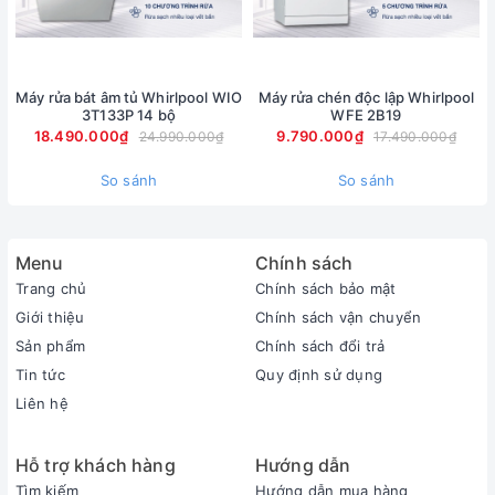
đến sự thanh lịch, ấn tượng.
- Máy rửa chén cho phép người dùng dễ dàng lắp đặt ở bất
kỳ vị trí nào mong muốn, kể cả lắp đặt bên trong kệ bếp tựa
Máy rửa bát âm tủ Whirlpool WIO
Máy rửa chén độc lập Whirlpool
như một chiếc máy âm tủ.
3T133P 14 bộ
WFE 2B19
18.490.000₫
9.790.000₫
- Máy được làm từ chất liệu thép không gỉ bền bỉ, chắc chắn,
24.990.000₫
17.490.000₫
hạn chế được các tác động từ môi trường.
So sánh
So sánh
Menu
Chính sách
Trang chủ
Chính sách bảo mật
Giới thiệu
Chính sách vận chuyển
Sản phẩm
Chính sách đổi trả
Tin tức
Quy định sử dụng
Liên hệ
*Hình ảnh chỉ mang tính chất minh họa
Hỗ trợ khách hàng
Hướng dẫn
Tìm kiếm
Hướng dẫn mua hàng
Công suất hoạt động