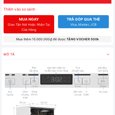
Thêm vào so sánh
MUA NGAY
TRẢ GÓP QUA THẺ
Giao Tận Nơi Hoặc Nhận Tại
Visa, Master, JCB
Cửa Hàng
Mua thêm 15.000.000₫ để được
TẶNG VOCHER 500k
MÔ TẢ