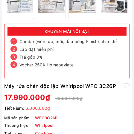
KHUYẾN MÃI NỔI BẬT
Combo (viên rửa, mối, dầu bóng Finish),chân đế
Lắp đặt miễn phí
Trả góp 0%
Vocher 250K Homepaylate
Máy rửa chén độc lập Whirlpool WFC 3C26P
17.990.000₫
23.990.000₫
Tiết kiệm:
6.000.000₫
Mã sản phẩm:
WFC3C26P
Thương hiệu:
Whirlpool
Tình trạng:
Còn hàng