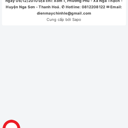
ngày 06/12/2010 Địa chỉ: Xóm 1, Phương Phú - Xã Nga Thạch -
sấy nhanh nhẹ, đồ thủy tinh, 30 phút, im lặng, rửa sơ.
Huyện Nga Sơn - Thanh Hoá. ✆ Hotline: 0812208122 ✉ Email:
- Trong đó, chương trình rửa thông minh 6 giác quan với khả
dienmaychinhle@gmail.com
Cung cấp bởi
Sapo
năng tự cảm nhận mức độ bẩn của chén bát từ đó tự động
lựa chọn chương trình rửa phù hợp.
*Hình ảnh chỉ mang tính chất minh họa
Tiện ích
- Hẹn giờ rửa linh hoạt: máy cho khả năng trì hoãn thời gian
rửa lên đến 24 giờ vô cùng tiện lợi. Đảm bảo chén bát lúc nào