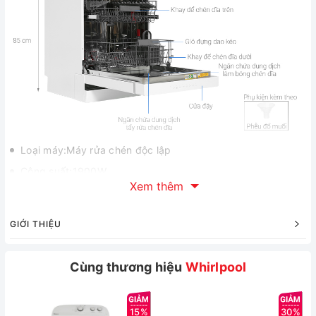
Loại máy:Máy rửa chén độc lập
Công suất:1900W
Xem thêm
Tiêu thụ nước:~ 9.5 lít/lần rửa
Số chén bát rửa được:3 - 4 bữa ăn Việt (13 bộ Châu Âu)
GIỚI THIỆU
Độ ồn:46 dB
Số chương trình hoạt động:8 chương trình
Cùng thương hiệu
Whirlpool
Công nghệ rửa:Rửa nước nóngCông nghệ giác quan thứ 6
- 6th SENSE
15%
30%
Tiện ích:Chức năng sấy khô, Tự động mở cửa khi kết thúc