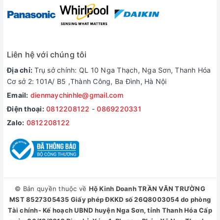
Công nghệ rửa
Đa phần các chương trình rửa được thiết lập sẵn trong máy
đều được rửa bằng nước ở nhiệt độ cao nhằm đem lại hiệu
quả làm sạch và góp phần hạn chế vi khuẩn gây bệnh.
Liên hệ với chúng tôi
Địa chỉ:
Trụ sở chính: QL 10 Nga Thạch, Nga Sơn, Thanh Hóa
Cơ sở 2: 101A/ B5 ,Thành Công, Ba Đình, Hà Nội
Email:
dienmaychinhle@gmail.com
Điện thoại:
0812208122
-
0869220331
Zalo:
0812208122
*Hình ảnh chỉ mang tính chất minh họa
© Bản quyền thuộc về
Hộ Kinh Doanh TRẦN VĂN TRƯỜNG
Chương trình rửa
MST 8527305435 Giấy phép ĐKKD số 26Q8003054 do phòng
- Máy rửa chén Whirlpool được tích hợp sẵn 8 chương trình
Tài chính- Kế hoạch UBND huyện Nga Sơn, tỉnh Thanh Hóa Cấp
rửa tự động: rửa tiết kiệm, rửa 6 giác quan, rửa mạnh, rửa và