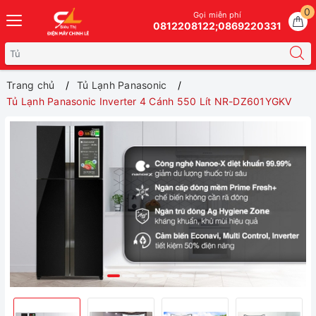
0
Gọi miễn phí
0812208122;0869220331
Trang chủ
Tủ Lạnh Panasonic
Tủ Lạnh Panasonic Inverter 4 Cánh 550 Lít NR-DZ601YGKV