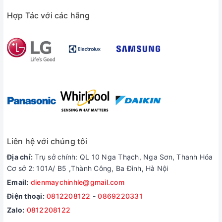
Hợp Tác với các hãng
Liên hệ với chúng tôi
Tính năng cấp đông mềm nhanh hơn giúp bảo quản thực
Địa chỉ:
Trụ sở chính: QL 10 Nga Thạch, Nga Sơn, Thanh Hóa
phẩm luôn tươi ngon nhờ công nghệ Prime Fresh+
Cơ sở 2: 101A/ B5 ,Thành Công, Ba Đình, Hà Nội
Email:
dienmaychinhle@gmail.com
Công nghệ cấp đông mềm Prime Fresh giữ thịt cá ở nhiệt độ
khoảng -3°C.
Điện thoại:
0812208122
-
0869220331
Thực phẩm được cấp đông mềm bằng công nghệ này oxy
Zalo:
0812208122
hóa chậm hơn 20%, giúp giữ được độ tươi ngon trong khoảng