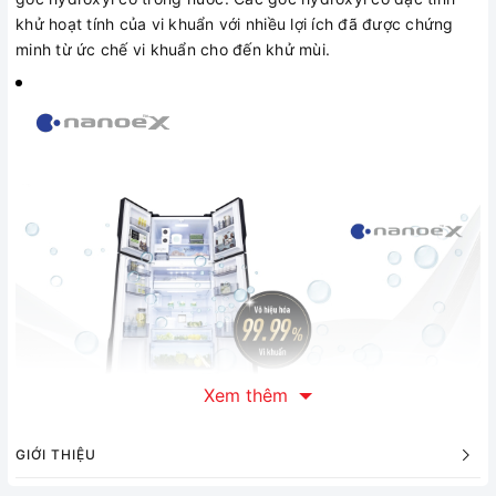
khử hoạt tính của vi khuẩn với nhiều lợi ích đã được chứng
minh từ ức chế vi khuẩn cho đến khử mùi.
Xem thêm
Thực phẩm tươi ngon, vệ sinh với nanoe™ X
Ức chế vi khuẩn
GIỚI THIỆU
nanoe™ X chủ động vô hiệu hóa tới 99,99%*¹ vi khuẩn, giúp