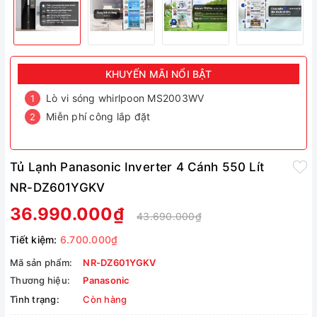
KHUYẾN MÃI NỔI BẬT
Lò vi sóng whirlpoon MS2003WV
Miễn phí công lắp đặt
Tủ Lạnh Panasonic Inverter 4 Cánh 550 Lít
NR-DZ601YGKV
36.990.000₫
43.690.000₫
Tiết kiệm:
6.700.000₫
Mã sản phẩm:
NR-DZ601YGKV
Thương hiệu:
Panasonic
Tình trạng:
Còn hàng