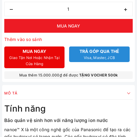
–
+
MUA NGAY
Thêm vào so sánh
MUA NGAY
TRẢ GÓP QUA THẺ
Giao Tận Nơi Hoặc Nhận Tại
Visa, Master, JCB
Cửa Hàng
Mua thêm 15.000.000₫ để được
TẶNG VOCHER 500k
MÔ TẢ
Tính năng
Bảo quản vệ sinh hơn với năng lượng ion nước
nanoe™ X là một công nghệ gốc của Panasonic để tạo ra các
gốc hydroxyl có trong nước. Các gốc hydroxyl có đặc tính