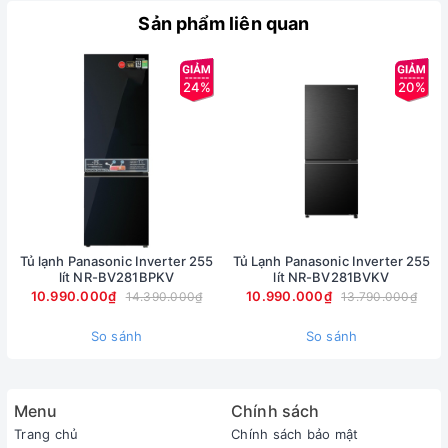
thực phẩm luôn an toàn & sạch khuẩn
Sản phẩm liên quan
24%
20%
Tủ lạnh Panasonic Inverter 255
Tủ Lạnh Panasonic Inverter 255
lít NR-BV281BPKV
lít NR-BV281BVKV
10.990.000₫
10.990.000₫
14.390.000₫
13.790.000₫
So sánh
So sánh
Giảm dư lượng thuốc trừ sâu
nanoe™ X phân tán khắp tủ lạnh giúp phân hủy dư lượng
Menu
Chính sách
thuốc trừ sâu. Chỉ cần rửa qua trong nước sau khi bảo quản
Trang chủ
Chính sách bảo mật
với nanoe™ X giúp giảm dư lượng thuốc trừ sâu nhiều hơn so